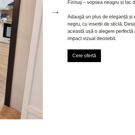
Finisaj – vopsea neagru și lac d
Adaugă un plus de eleganță și 
negru, cu inserții de sticlă. Des
această ușă o alegere perfectă pe
impact vizual deosebit.
Cere ofertă