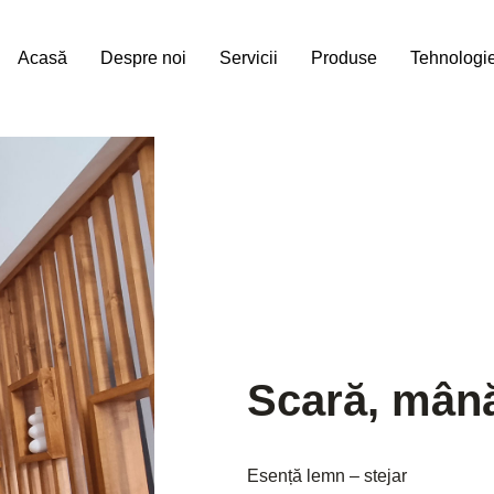
Acasă
Despre noi
Servicii
Produse
Tehnologi
Scară, mână 
Esență lemn – stejar