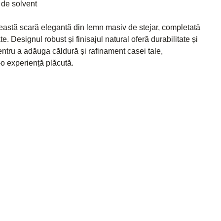
a de solvent
ceastă scară elegantă din lemn masiv de stejar, completată
e. Designul robust și finisajul natural oferă durabilitate și
entru a adăuga căldură și rafinament casei tale,
-o experiență plăcută.