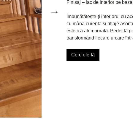
Finisaj – lac de interior pe baz
Îmbunătățește-ți interiorul cu a
cu mâna curentă și riflaje asortat
estetică atemporală. Perfectă p
transformând fiecare urcare într
Cere ofertă